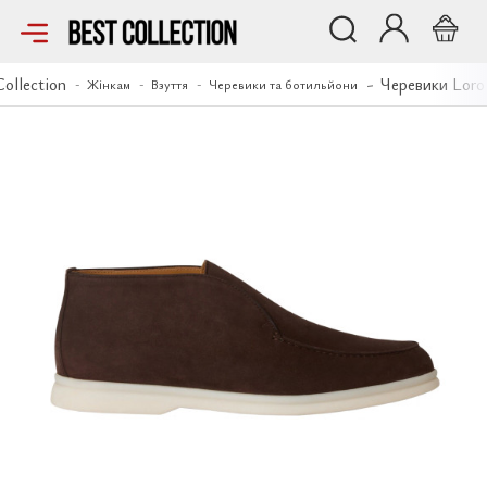
Черевики Loro Piana
Collection
Черевики Loro
Жінкам
Взуття
Черевики та ботильйони