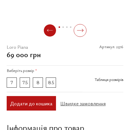
Loro Piana
Артикул:
2376
69 000 грн
Виберіть
розмір
*
Таблиця розмірів
7
7.5
8
8.5
Додати до кошика
Швидке замовлення
Інформація про товар