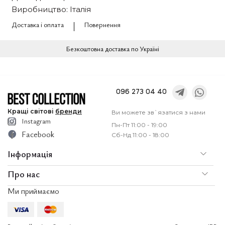
Виробництво: Італія
Доставка і оплата
Повернення
Безкоштовна доставка по Україні
096 273 04 40
Кращі
світові
бренди
Ви можете зв`язатися з нами
Instagram
Пн-Пт 11:00 - 19:00
Facebook
Сб-Нд 11:00 - 18:00
Інформація
Про нас
По
Доставка і оплата
Ми приймаємо
Послуги
Ко