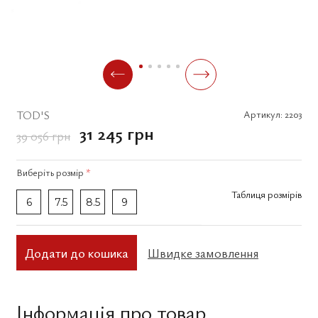
TOD'S
Артикул:
2203
31 245 грн
39 056 грн
Виберіть
розмір
*
Таблиця розмірів
6
7.5
8.5
9
Додати до кошика
Швидке замовлення
Інформація про товар