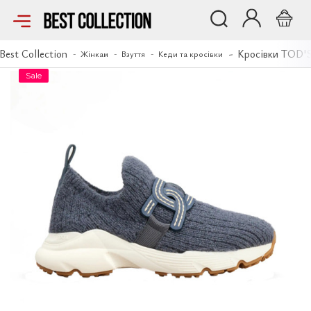
Кросівки TOD'S
Best Collection
Кросівки TOD'
Жінкам
Взуття
Кеди та кросівки
Sale