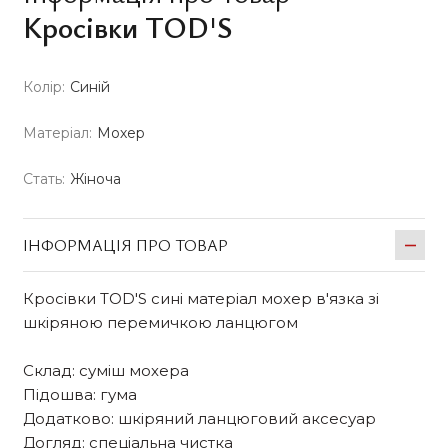
Кросівки TOD'S
Колір:
Синій
Матеріал:
Мохер
Стать:
Жіноча
ІНФОРМАЦІЯ ПРО ТОВАР
Кросівки TOD'S сині матеріал мохер в'язка зі
шкіряною перемичкою ланцюгом
Склад: суміш мохера
Підошва: гума
Додатково: шкіряний ланцюговий аксесуар
Догляд: спеціальна чистка