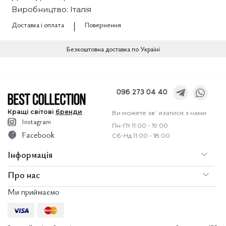
Виробництво: Італія
Доставка і оплата
Повернення
Безкоштовна доставка по Україні
096 273 04 40
Кращі
світові
бренди
Ви можете зв`язатися з нами
Instagram
Пн-Пт 11:00 - 19:00
Facebook
Сб-Нд 11:00 - 18:00
Інформація
Про нас
По
Доставка і оплата
Ми приймаємо
Послуги
Ко