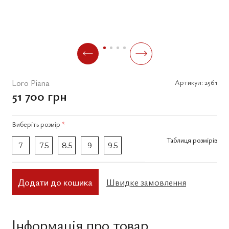
Loro Piana
Артикул:
2561
51 700 грн
Виберіть
розмір
*
Таблиця розмірів
7
7.5
8.5
9
9.5
Додати до кошика
Швидке замовлення
Інформація про товар