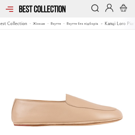
Капці Loro Piana
est Collection
Капці Loro Pia
Жінкам
Взуття
Взуття без підборів