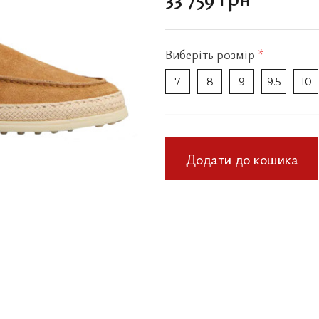
Виберіть
розмір
*
7
8
9
9.5
10
Додати до кошика