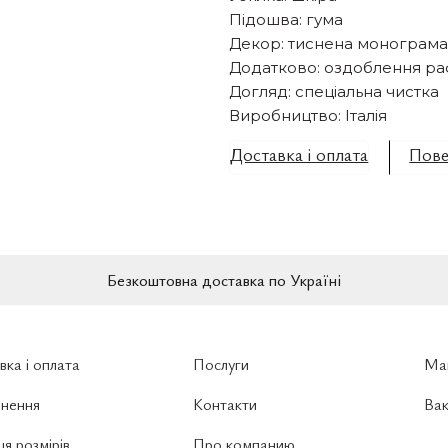
Підошва: гума
Декор: тиснена монограма 
Додатково: оздоблення ра
Догляд: спеціальна чистка
Виробництво: Італія
Доставка і оплата
Пове
Безкоштовна доставка по Україні
вка і оплата
Послуги
Ма
нення
Контакти
Вак
я розмірів
Про компанию