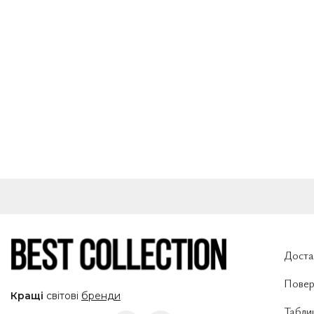
Доста
Повер
Кращі
світові
бренди
Таблиц