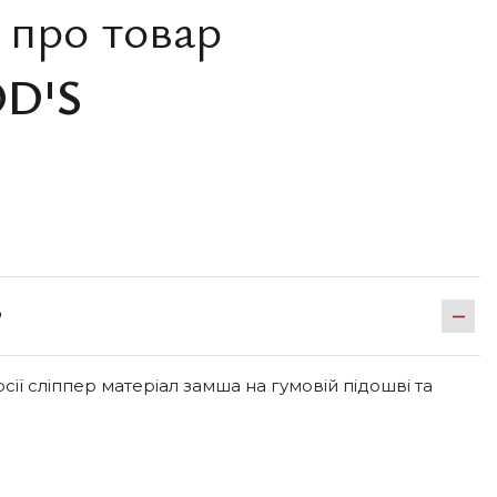
 про товар
OD'S
Р
ії сліппер матеріал замша на гумовій підошві та