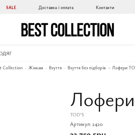
SALE
Доставка і оплата
Контакти
ОДЯГ
t Collection
Жінкам
Взуття
Взуття без підборів
Лофери TO
Лофери
TOD'S
Артикул:
2420
33 759 грн