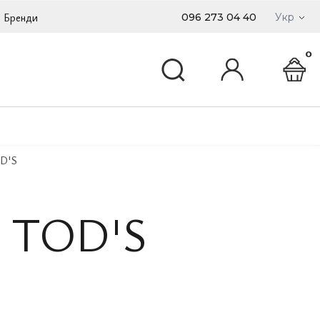
Бренди
096 273 04 40
Укр
0
D'S
 TOD'S