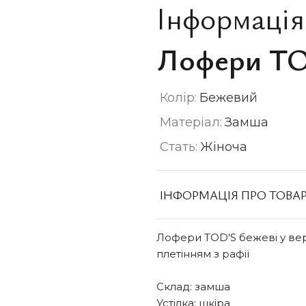
Інформація
Лофери T
Колір:
Бежевий
Матеріал:
Замша
Стать:
Жіноча
ІНФОРМАЦІЯ ПРО ТОВА
Лофери TOD'S бежеві у верс
плетінням з рафії
Склад: замша
Устілка: шкіра