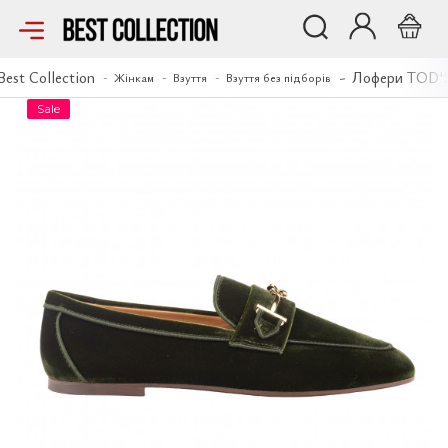
Лофери TOD'S
Best Collection
Лофери TOD'
Жінкам
Взуття
Взуття без підборів
Sale