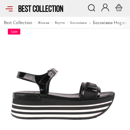
Босоніжки Hogan
Best Collection
Босоніжки Hogan
Жінкам
Взуття
Босоніжки
Sale