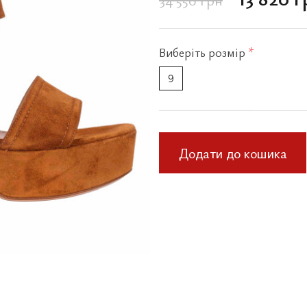
Виберіть
розмір
*
9
Додати до кошика