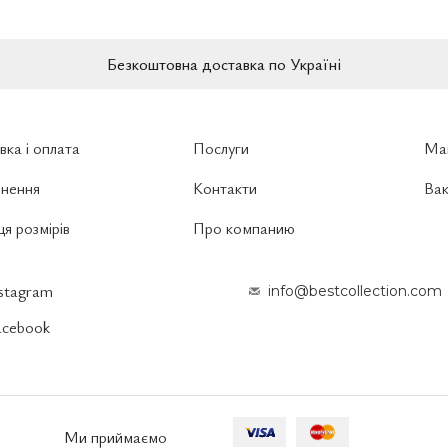
Безкоштовна доставка по Україні
вка і оплата
Послуги
Ма
нення
Контакти
Вак
я розмірів
Про компанию
nstagram
info@bestcollection.com
acebook
Ми приймаємо