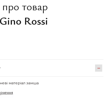
 про товар
Gino Rossi
Р
чневі матеріал замша
рнення