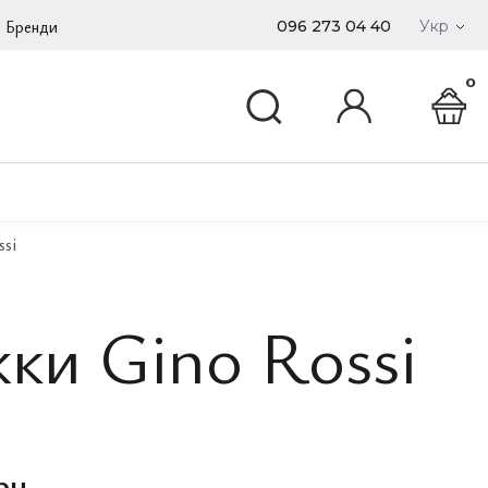
Бренди
096 273 04 40
Укр
0
ssi
ки Gino Rossi
рн