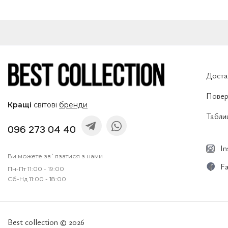
Доста
Повер
Кращі
світові
бренди
Таблиц
096 273 04 40
I
Ви можете зв`язатися з нами
F
Пн-Пт 11:00 - 19:00
Сб-Нд 11:00 - 18:00
Best collection © 2026