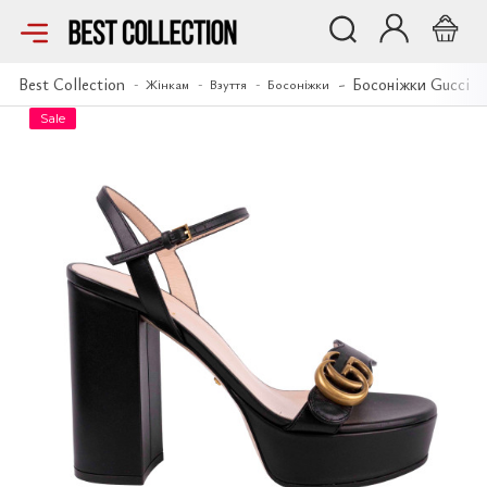
Босоніжки Gucci
Best Collection
Босоніжки Gucci
Жінкам
Взуття
Босоніжки
Sale