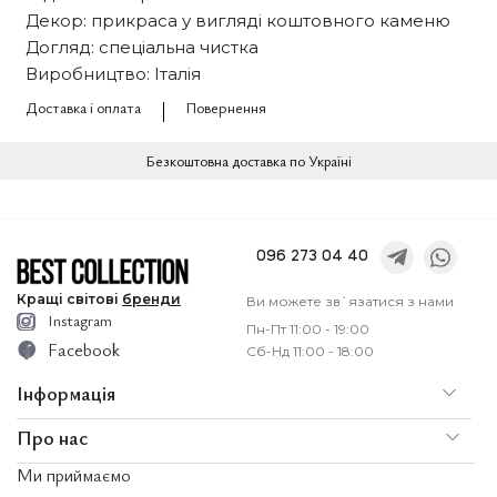
Декор: прикраса у вигляді коштовного каменю
Догляд: спеціальна чистка
Виробництво: Італія
Доставка і оплата
Повернення
Безкоштовна доставка по Україні
096 273 04 40
Кращі
світові
бренди
Ви можете зв`язатися з нами
Instagram
Пн-Пт 11:00 - 19:00
Facebook
Сб-Нд 11:00 - 18:00
Інформація
Про нас
По
Доставка і оплата
Ми приймаємо
Послуги
Ко