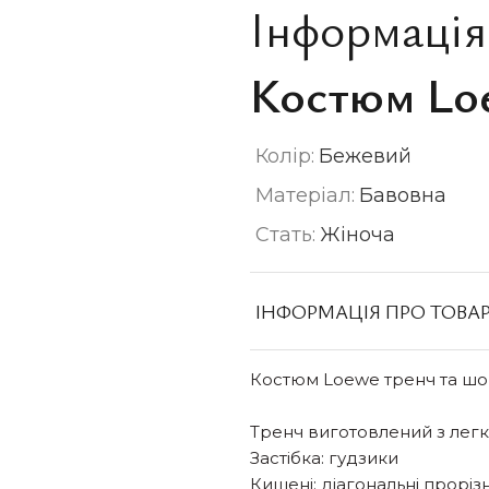
Інформація
Костюм Lo
Колір:
Бежевий
Матеріал:
Бавовна
Стать:
Жіноча
ІНФОРМАЦІЯ ПРО ТОВА
Костюм Loewe тренч та шо
Тренч виготовлений з лег
Застібка: гудзики
Кишені: діагональні проріз