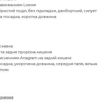
равіюванням Loewe
ристий поділ, без підкладки, двобортний, силует
ена посадка, коротка довжина
искавка
х та задня прорізна кишеня
тисненням Anagram на задній кишені
садка, укорочена довжина, середня талія, вільна
 пояс
рнення