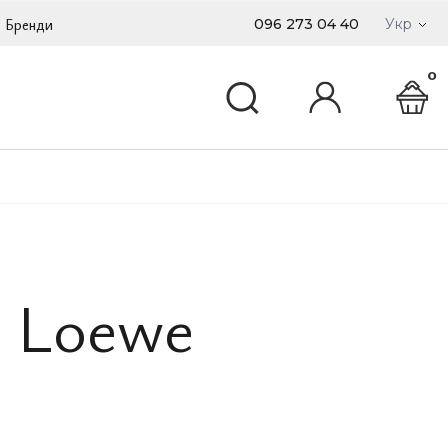
Бренди
096 273 04 40
Укр
0
 Loewe