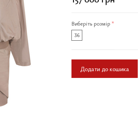
Виберіть
розмір
*
36
Додати до кошика