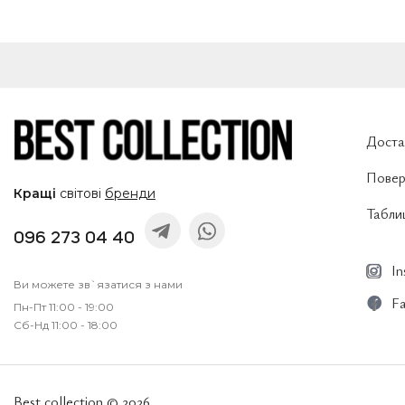
Доста
Повер
Кращі
світові
бренди
Таблиц
096 273 04 40
I
Ви можете зв`язатися з нами
F
Пн-Пт 11:00 - 19:00
Сб-Нд 11:00 - 18:00
Best collection © 2026