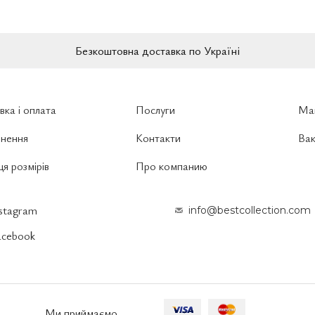
Безкоштовна доставка по Україні
вка і оплата
Послуги
Ма
нення
Контакти
Вак
я розмірів
Про компанию
nstagram
info@bestcollection.com
acebook
Ми приймаємо