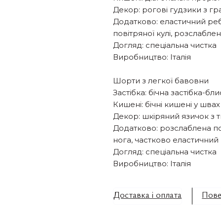
Декор: рогові гудзики з г
Додатково: еластичний реб
повітряної кулі, розслабл
Догляд: спеціальна чистка
Виробництво: Італія
Шорти з легкої бавовни
Застібка: бічна застібка-бл
Кишені: бічні кишені у шва
Декор: шкіряний язичок з 
Додатково: розслаблена по
нога, частково еластичний
Догляд: спеціальна чистка
Виробництво: Італія
Доставка і оплата
Пове