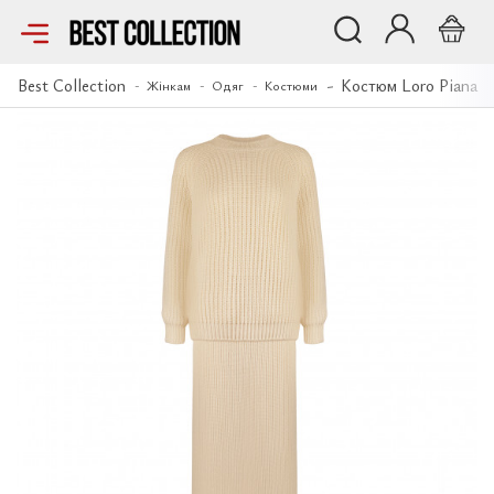
Костюм Loro Piana
Best Collection
Костюм Loro Piana
Жінкам
Одяг
Костюми