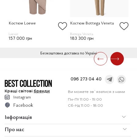
Костюм Loewe
Костюм Bottega Veneta
Ко
Loewe
Bottega Veneta
Lor
157 000 грн
183 300 грн
26
Безкоштовна доставка по Україні
096 273 04 40
Кращі
світові
бренди
Ви можете зв`язатися з нами
Instagram
Пн-Пт 11:00 - 19:00
Facebook
Сб-Нд 11:00 - 18:00
Інформація
Про нас
По
Доставка і оплата