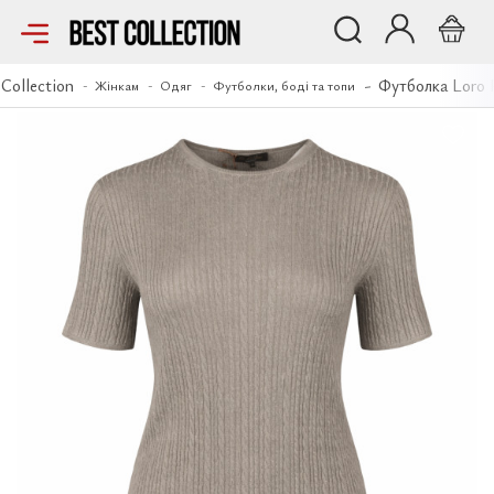
Футболка Loro Piana
 Collection
Футболка Loro 
Жінкам
Одяг
Футболки, боді та топи