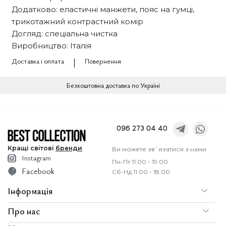
Додатково: еластичні манжети, пояс на гумці,
трикотажний контрастний комір
Догляд: спеціальна чистка
Виробництво: Італія
Доставка і оплата
Повернення
Безкоштовна доставка по Україні
096 273 04 40
Кращі
світові
бренди
Ви можете зв`язатися з нами
Instagram
Пн-Пт 11:00 - 19:00
Facebook
Сб-Нд 11:00 - 18:00
Інформація
Про нас
По
Доставка і оплата