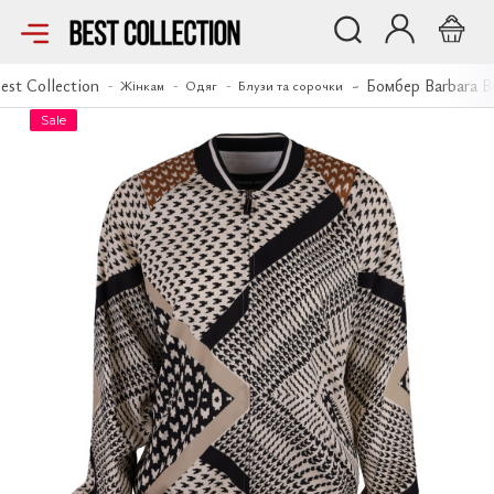
Бомбер Barbara Bui
est Collection
Бомбер Barbara B
Жінкам
Одяг
Блузи та сорочки
Sale