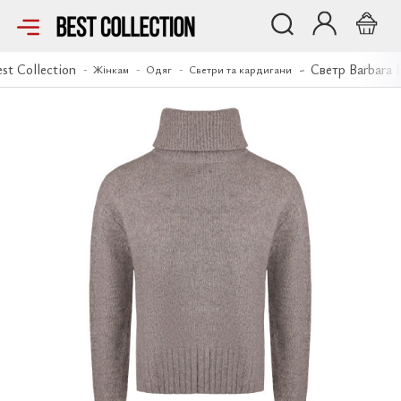
Светр Barbara Bui
st Collection
Светр Barbara B
Жінкам
Одяг
Светри та кардигани