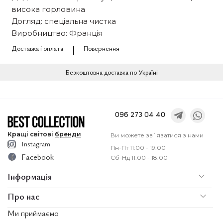
висока горловина
Догляд: спеціальна чистка
Виробництво: Франція
Доставка і оплата
Повернення
Безкоштовна доставка по Україні
096 273 04 40
Кращі
світові
бренди
Ви можете зв`язатися з нами
Instagram
Пн-Пт 11:00 - 19:00
Facebook
Сб-Нд 11:00 - 18:00
Інформація
Про нас
По
Доставка і оплата
Ми приймаємо
Послуги
Ко