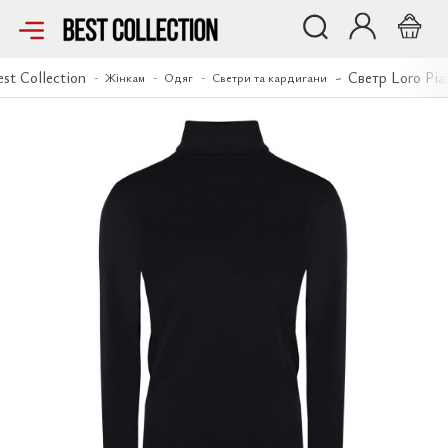
Светр Loro Piana
est Collection
Светр Loro Pia
Жінкам
Одяг
Светри та кардигани