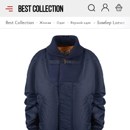
Бомбер Loewe
Best Collection
Бомбер Loewe
Жінкам
Одяг
Верхній одяг