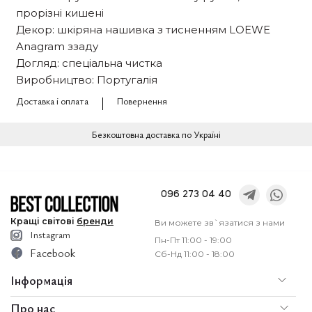
прорізні кишені
Декор: шкіряна нашивка з тисненням LOEWE
Anagram ззаду
Догляд: спеціальна чистка
Виробництво: Португалія
Доставка і оплата
Повернення
Безкоштовна доставка по Україні
096 273 04 40
Кращі
світові
бренди
Ви можете зв`язатися з нами
Instagram
Пн-Пт 11:00 - 19:00
Facebook
Сб-Нд 11:00 - 18:00
Інформація
Про нас
По