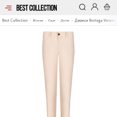
Джинси Bottega Veneta
Best Collection
Джинси Bottega Veneta
Жінкам
Одяг
Денім