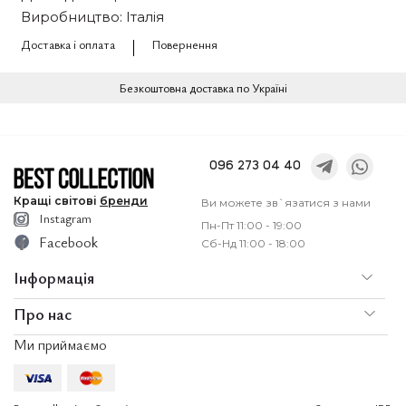
Виробництво: Італія
Доставка і оплата
Повернення
Безкоштовна доставка по Україні
096 273 04 40
Кращі
світові
бренди
Ви можете зв`язатися з нами
Instagram
Пн-Пт 11:00 - 19:00
Facebook
Сб-Нд 11:00 - 18:00
Інформація
Про нас
По
Доставка і оплата
Ми приймаємо
Послуги
Ко