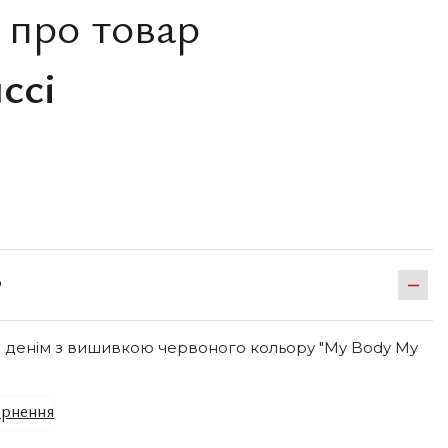
 про товар
cci
Р
л денім з вишивкою червоного кольору "My Body My
рнення