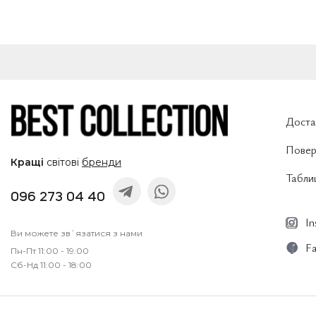
Доста
Повер
Кращі
світові
бренди
Таблиц
096 273 04 40
I
Ви можете зв`язатися з нами
F
Пн-Пт 11:00 - 19:00
Сб-Нд 11:00 - 18:00