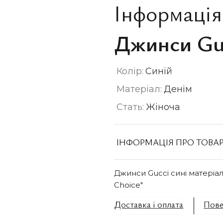
Інформація
Джинси Gu
Колір:
Синій
Матеріал:
Денім
Стать:
Жіноча
ІНФОРМАЦІЯ ПРО ТОВА
Джинси Gucci сині матеріа
Choice"
Доставка і оплата
Пове