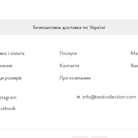
Безкоштовна доставка по Україні
вка і оплата
Послуги
Ма
нення
Контакти
Вак
я розмірів
Про компанию
nstagram
info@bestcollection.com
acebook