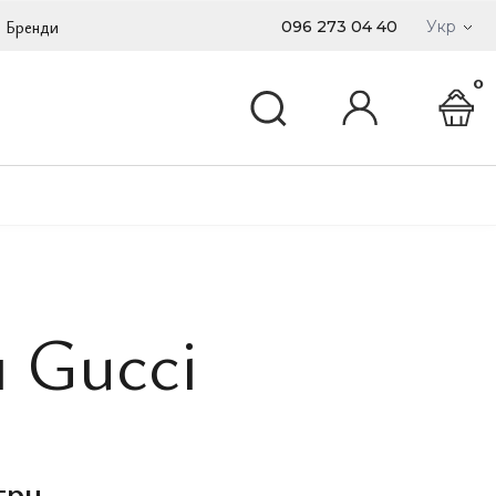
Бренди
096 273 04 40
Укр
0
 Gucci
грн