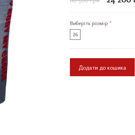
Виберіть
розмір
*
26
Додати до кошика