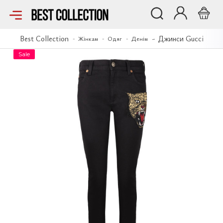
Джинси Gucci
Best Collection
Джинси Gucci
Жінкам
Одяг
Денім
Sale