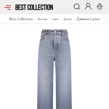
Джинси Loewe
Best Collection
Джинси Loewe
Жінкам
Одяг
Денім