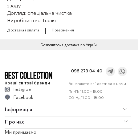
ззаду
Догляд: спеціальна чистка
Виробництво: Італія
Доставка і оплата
Повернення
Безкоштовна доставка по Україні
096 273 04 40
Кращі
світові
бренди
Ви можете зв`язатися з нами
Instagram
Пн-Пт 11:00 - 19:00
Facebook
Сб-Нд 11:00 - 18:00
Інформація
Про нас
По
Доставка і оплата
Ми приймаємо
Послуги
Ко