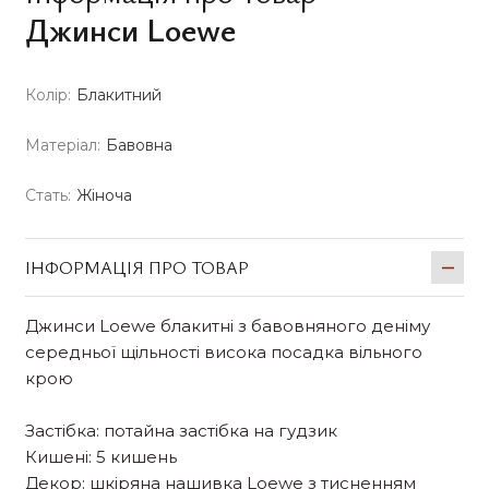
Джинси Loewe
Колір:
Блакитний
Матеріал:
Бавовна
Стать:
Жіноча
ІНФОРМАЦІЯ ПРО ТОВАР
Джинси Loewe блакитні з бавовняного деніму
середньої щільності висока посадка вільного
крою
Застібка: потайна застібка на гудзик
Кишені: 5 кишень
Декор: шкіряна нашивка Loewe з тисненням