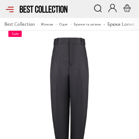
Брюки Loewe
Best Collection
Брюки Loewe
Жінкам
Одяг
Брюки та штани
Sale