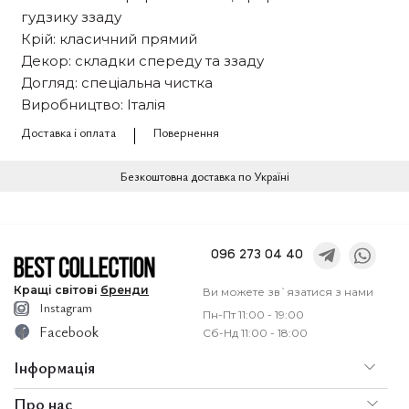
гудзику ззаду
Крій: класичний прямий
Декор: складки спереду та ззаду
Догляд: спеціальна чистка
Виробництво: Італія
Доставка і оплата
Повернення
Безкоштовна доставка по Україні
096 273 04 40
Кращі
світові
бренди
Ви можете зв`язатися з нами
Instagram
Пн-Пт 11:00 - 19:00
Facebook
Сб-Нд 11:00 - 18:00
Інформація
Про нас
По