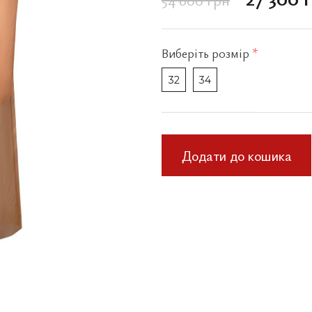
Виберіть
розмір
*
32
34
Додати до кошика