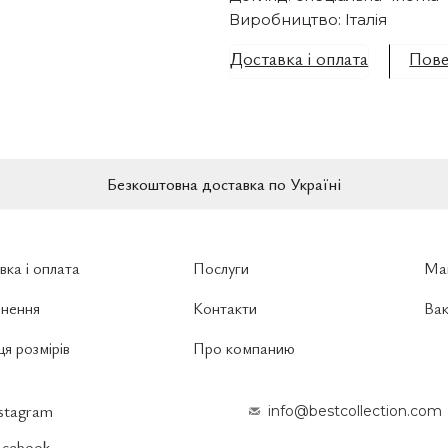
Виробництво: Італія
Доставка і оплата
Пове
Безкоштовна доставка по Україні
вка і оплата
Послуги
Ма
нення
Контакти
Вак
я розмірів
Про компанию
nstagram
info@bestcollection.com
acebook