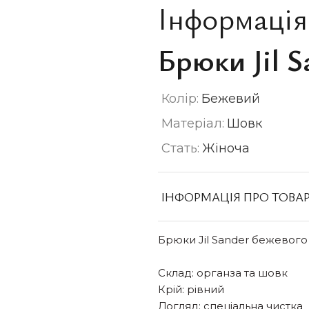
Інформація
Брюки Jil S
Колір:
Бежевий
Матеріал:
Шовк
Стать:
Жіноча
ІНФОРМАЦІЯ ПРО ТОВА
Брюки Jil Sander бежевого
Склад: органза та шовк
Крій: рівний
Догляд: спеціальна чистка