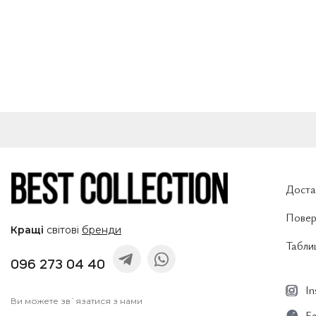
Доста
Повер
Кращі
світові
бренди
Таблиц
096 273 04 40
I
Ви можете зв`язатися з нами
F