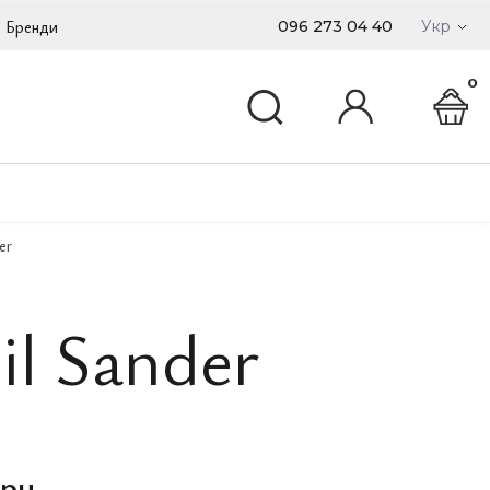
Бренди
096 273 04 40
Укр
0
er
il Sander
грн