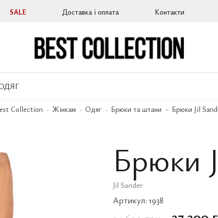
SALE
Доставка і оплата
Контакти
ОДЯГ
est Collection
Жінкам
Одяг
Брюки та штани
Брюки Jil Sand
Брюки J
Jil Sander
Артикул:
1938
27 300 
54 600 грн