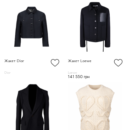
Жакет Dior
Жакет Loewe
Dior
Loewe
141 550 грн